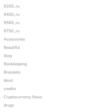
9200_ru
9400_ru
9560_ru
9750_ru
Accessories
Beautiful
blog
Bookkeeping
Bracelets
btoct
credito
Cryptocurrency News
drugs