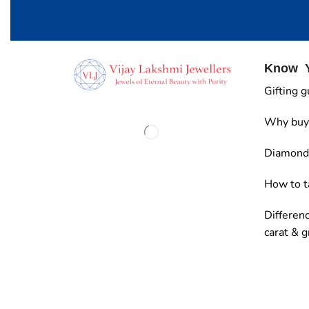
Know Y
Gifting g
Why buy
Diamond 
How to t
Differen
carat & 