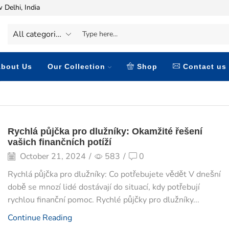
 Delhi, India
bout Us
Our Collection
Shop
Contact us
Rychlá půjčka pro dlužníky: Okamžité řešení
vašich finančních potíží
October 21, 2024
/
583
/
0
Rychlá půjčka pro dlužníky: Co potřebujete vědět V dnešní
době se mnozí lidé dostávají do situací, kdy potřebují
rychlou finanční pomoc. Rychlé půjčky pro dlužníky...
Continue Reading